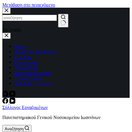
Μετάβαση στο περιεχόμενο
No results
Home
Διοικητικό Συμβούλιο
Ε.Υ.Α.Ε.
Επικοινωνία
Ψηφοφορίες
Πρακτικά Εκλογών
Τμήμα Zumba
Δ.Α.Κ.Ε. – Π.Γ.Ν.Ι.
Σύλλογος Εργαζομένων
Πανεπιστημιακού Γενικού Νοσοκομείου Ιωαννίνων
Αναζήτηση