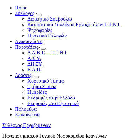
Home
Σύλλογος
Διοικητικό Συμβούλιο
Καταστατικό Συλλόγου Εργαζομένων Π.Γ.Ν.Ι.
Ψηφοφορίες
Πρακτικά Εκλογών
Ανακοινώσεις
Παρατάξεις
Δ.Α.Κ.Ε. – Π.Γ.Ν.Ι.
Α.Σ.Υ.
ΔΗ.ΣΥ.
Ε.Α.Π.
Δράσεις
Χορευτικό Τμήμα
Τμήμα Zumba
Ημερίδες
Εκδρομές στην Ελλάδα
Εκδρομές στο Εξωτερικό
Πολυμέσα
Επικοινωνία
Σύλλογος Εργαζομένων
Πανεπιστημιακού Γενικού Νοσοκομείου Ιωαννίνων