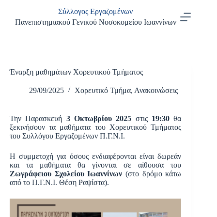
Μετάβαση
Σύλλογος Εργαζομένων
στο
περιεχόμενο
Πανεπιστημιακού Γενικού Νοσοκομείου Ιωαννίνων
Έναρξη μαθημάτων Χορευτικού Τμήματος
29/09/2025
Χορευτικό Τμήμα
,
Ανακοινώσεις
Την Παρασκευή
3 Οκτωβρίου 2025
στις
19:30
θα
ξεκινήσουν τα μαθήματα του Χορευτικού Τμήματος
του Συλλόγου Εργαζομένων Π.Γ.Ν.Ι.
Η συμμετοχή για όσους ενδιαφέρονται είναι δωρεάν
και τα μαθήματα θα γίνονται σε αίθουσα του
Ζωγράφειου Σχολείου Ιωαννίνων
(στο δρόμο κάτω
από το Π.Γ.Ν.Ι. Θέση Ραψίστα).