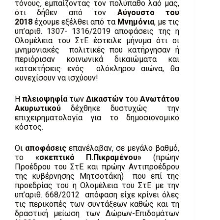
τόνους, εμπαίζοντας τον πολύπαθο λαό μας,
ότι δήθεν από τον
Αύγουστο του
2018
έχουμε εξέλθει από τα
Μνημόνια
, με τις
υπ’αριθ. 1307- 1316/2019 αποφάσεις της η
Ολομέλεια του ΣτΕ έστειλε μήνυμα ότι οι
μνημονιακές πολιτικές που κατήργησαν ή
περιόρισαν κοινωνικά δικαιώματα και
κατακτήσεις ενός ολόκληρου αιώνα, θα
συνεχίσουν να ισχύουν!
Η
πλειοψηφία
των
Δικαστών
του
Ανωτάτου
Ακυρωτικού
δέχθηκε δυστυχώς την
επιχειρηματολογία για το δημοσιονομικό
κόστος.
Οι
αποφάσεις
επανέλαβαν, σε μεγάλο βαθμό,
το
«σκεπτικό Π.Πικραμένου»
(πρώην
Προέδρου του ΣτΕ και πρώην Αντιπροέδρου
της κυβέρνησης Μητσοτάκη) που επί της
προεδρίας του η Ολομέλεια του ΣτΕ με την
υπ’αριθ. 668/2012 απόφαση είχε κρίνει όλες
τις περικοπές των συντάξεων καθώς και τη
δραστική μείωση των Δώρων-Επιδομάτων