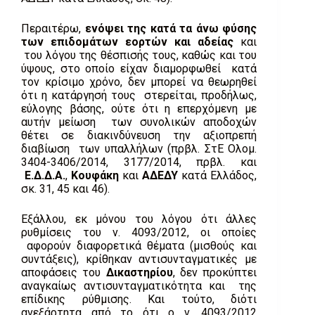
Περαιτέρω,
ενόψει της κατά τα άνω φύσης
των επιδομάτων
εορτών και αδείας
και
του λόγου της θέσπισής τους, καθώς και του
ύψους, στο οποίο είχαν διαμορφωθεί κατά
τον κρίσιμο χρόνο, δεν μπορεί να θεωρηθεί
ότι η κατάργησή τους στερείται, προδήλως,
εύλογης βάσης, ούτε ότι η επερχόμενη με
αυτήν μείωση των συνολικών αποδοχών
θέτει σε διακινδύνευση την αξιοπρεπή
διαβίωση των υπαλλήλων (πρβλ. ΣτΕ Ολομ.
3404-3406/2014, 3177/2014, πρβλ. και
Ε.Δ.Δ.Α.
,
Κουφάκη
και
ΑΔΕΔΥ
κατά Ελλάδος,
σκ. 31, 45 και 46).
Εξάλλου, εκ μόνου του λόγου ότι άλλες
ρυθμίσεις του ν. 4093/2012, οι οποίες
αφορούν διαφορετικά θέματα (μισθούς και
συντάξεις), κρίθηκαν αντισυνταγματικές με
αποφάσεις του
Δικαστηρίου
, δεν προκύπτει
αναγκαίως αντισυνταγματικότητα και της
επίδικης ρύθμισης. Και τούτο, διότι
ανεξάρτητα από το ότι ο ν. 4093/2012