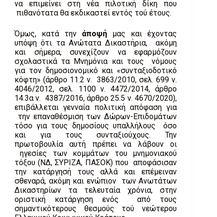
να επιμείνει στη νέα πιλοτική δίκη που
πιθανότατα θα εκδικαστεί εντός τού έτους.
Όμως, κατά την
άποψή
μας και έχοντας
υπόψη ότι τα Ανώτατα Δικαστήρια, ακόμη
και σήμερα, συνεχίζουν να εφαρμόζουν
σχολαστικά τα Μνημόνια και τους νόμους
για τον δημοσιονομικό και «συνταξιοδοτικό
κόφτη» (άρθρο 11.2 ν. 3863/2010, σελ. 699 ν.
4046/2012, σελ. 1100 ν. 4472/2014, άρθρο
14.3α ν. 4387/2016, άρθρο 25.5 ν. 4670/2020),
επιβάλλεται γενναία πολιτική απόφαση για
την επαναθέσμιση των Δώρων-Επιδομάτων
τόσο για τους δημοσίους υπαλλήλους όσο
και για τους συνταξιούχους. Την
πρωτοβουλία αυτή πρέπει να λάβουν οι
ηγεσίες των κομμάτων του μνημονιακού
τόξου (ΝΔ, ΣΥΡΙΖΑ, ΠΑΣΟΚ) που αποφάσισαν
την κατάργησή τους αλλά και επέμειναν
σθεναρά, ακόμη και ενώπιον των Ανωτάτων
Δικαστηρίων τα τελευταία χρόνια, στην
οριστική κατάργηση ενός από τους
σημαντικότερους θεσμούς τού νεώτερου