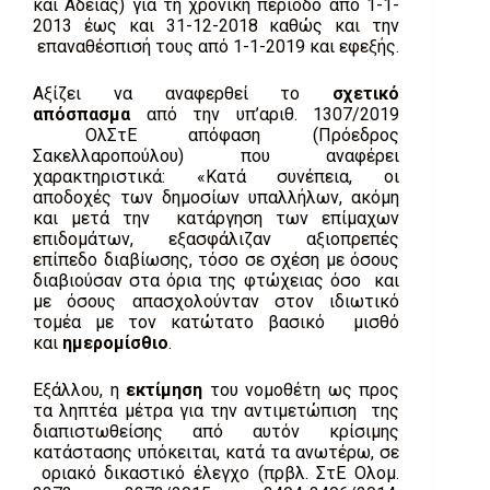
και Αδείας) για τη χρονική περίοδο από 1-1-
2013 έως και 31-12-2018 καθώς και την
επαναθέσπισή τους από 1-1-2019 και εφεξής.
Αξίζει να αναφερθεί το
σχετικό
απόσπασμα
από την υπ’αριθ. 1307/2019
ΟλΣτΕ απόφαση (Πρόεδρος
Σακελλαροπούλου) που αναφέρει
χαρακτηριστικά: «Κατά συνέπεια, οι
αποδοχές των δημοσίων υπαλλήλων, ακόμη
και μετά την κατάργηση των επίμαχων
επιδομάτων, εξασφάλιζαν αξιοπρεπές
επίπεδο διαβίωσης, τόσο σε σχέση με όσους
διαβιούσαν στα όρια της φτώχειας όσο και
με όσους απασχολούνταν στον ιδιωτικό
τομέα με τον κατώτατο βασικό μισθό
και
ημερομίσθιο
.
Εξάλλου, η
εκτίμηση
του νομοθέτη ως προς
τα ληπτέα μέτρα για την αντιμετώπιση της
διαπιστωθείσης από αυτόν κρίσιμης
κατάστασης υπόκειται, κατά τα ανωτέρω, σε
οριακό δικαστικό έλεγχο (πρβλ. ΣτΕ Ολομ.