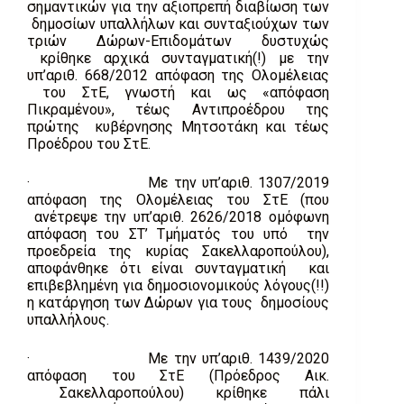
σημαντικών για την αξιοπρεπή διαβίωση των
δημοσίων υπαλλήλων και συνταξιούχων των
τριών Δώρων-Επιδομάτων δυστυχώς
κρίθηκε αρχικά συνταγματική(!) με την
υπ’αριθ. 668/2012 απόφαση της Ολομέλειας
του ΣτΕ, γνωστή και ως «απόφαση
Πικραμένου», τέως Αντιπροέδρου της
πρώτης κυβέρνησης Μητσοτάκη και τέως
Προέδρου του ΣτΕ.
· Με την υπ’αριθ. 1307/2019
απόφαση της Ολομέλειας του ΣτΕ (που
ανέτρεψε την υπ’αριθ. 2626/2018 ομόφωνη
απόφαση του ΣΤ’ Τμήματός του υπό την
προεδρεία της κυρίας Σακελλαροπούλου),
αποφάνθηκε ότι είναι συνταγματική και
επιβεβλημένη για δημοσιονομικούς λόγους(!!)
η κατάργηση των Δώρων για τους δημοσίους
υπαλλήλους.
· Με την υπ’αριθ. 1439/2020
απόφαση του ΣτΕ (Πρόεδρος Αικ.
Σακελλαροπούλου) κρίθηκε πάλι