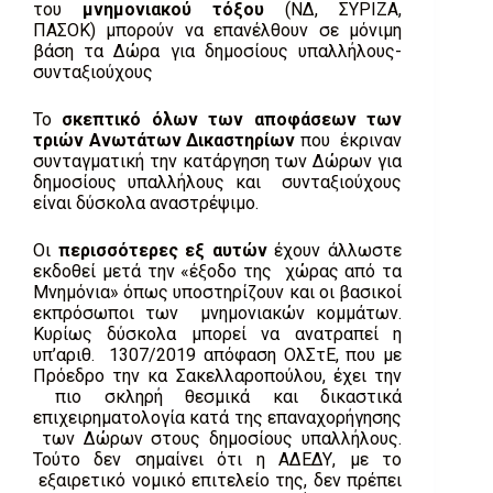
του
μνημονιακού τόξου
(ΝΔ, ΣΥΡΙΖΑ,
ΠΑΣΟΚ) μπορούν να επανέλθουν σε μόνιμη
βάση τα Δώρα για δημοσίους υπαλλήλους-
συνταξιούχους
Το
σκεπτικό όλων των αποφάσεων των
τριών Ανωτάτων Δικαστηρίων
που έκριναν
συνταγματική την κατάργηση των Δώρων για
δημοσίους υπαλλήλους και συνταξιούχους
είναι δύσκολα αναστρέψιμο.
Οι
περισσότερες εξ αυτών
έχουν άλλωστε
εκδοθεί μετά την «έξοδο της χώρας από τα
Μνημόνια» όπως υποστηρίζουν και οι βασικοί
εκπρόσωποι των μνημονιακών κομμάτων.
Κυρίως δύσκολα μπορεί να ανατραπεί η
υπ’αριθ. 1307/2019 απόφαση ΟλΣτΕ, που με
Πρόεδρο την κα Σακελλαροπούλου, έχει την
πιο σκληρή θεσμικά και δικαστικά
επιχειρηματολογία κατά της επαναχορήγησης
των Δώρων στους δημοσίους υπαλλήλους.
Τούτο δεν σημαίνει ότι η ΑΔΕΔΥ, με το
εξαιρετικό νομικό επιτελείο της, δεν πρέπει