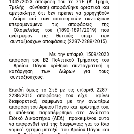
1342/2023 απόφαση του το ΣτΕ (Α’ Τμήμα,
7μελής σύνθεση) αποφάνθηκε οριστικά και
αμετάκλητα ότι δεν πρέπει να χορηγηθούν
Δώρα επί των επικουρικών συντάξεων
υπεραμυνόμενο τις αποφάσεις της
Ολομελείας του (1890-1891/2019) που
ανέτρεψαν τις θετικές υπέρ των
συνταξιούχων αποφάσεις (2287-2288/2015).
· Με την υπ’αριθ. 1509/2023
απόφαση του Β2 Πολιτικού Τμήματος του
Αρείου Πάγου κρίθηκε συνταγματική η
κατάργηση των Δώρων για τους
συνταξιούχους.
Επειδή όμως το ΣτΕ με τις υπ’αριθ. 2287-
2288/2015 αποφάσεις του είχε κρίνει
διαφορετικά, σύμφωνα με την ανωτέρω
απόφαση του Αρείου Πάγου και ερώτημά του,
η υπόθεση παραπέμφθηκε στο Ανώτατο
Ειδικό Δικαστήριο (ΑΕΔ) προκειμένου αυτό
να αποφανθεί επί της διαφωνίας για το ίδιο
νομικό ζήτημα μεταξύ του Αρείου Πάγου και