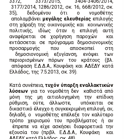
3372, 3373/2015, 3404-3406/2014,
3177/2014, 1286/2012, σκ. 16, 668/2012, σκ.
35), δεδομένου ότι ο νομοθέτης
απολαμβάνει
μεγάλης ελευθερίας
επιλογής
στη χάραξη της οικονομικής και κοινωνικής
πολιτικής, ιδίως όταν η επιλογή αυτή
αναφέρεται σε χορήγηση παροχών και
εντάσσεται σε πρόγραμμα δημοσιονομικής
προσαρμογής που αποσκοπεί στη
δημοσιονομική εξυγίανση, ενόψει των
περιορισμένων πόρων του κράτους (βλ.
απόφαση Ε.Δ.Δ.Α., Κουφάκη και ΑΔΕΔΥ κατά
Ελλάδος, της 7.5.2013, σκ. 39).
Κατά συνέπεια,
τυχόν ύπαρξη εναλλακτικών
λύσεων
για το νομοθέτη δεν καθιστά από
μόνη της μη αιτιολογημένη την επίδικη
ρύθμιση, ούτε, άλλωστε, υπόκειται σε
δικαστικό έλεγχο η συγκεκριμένη επιλογή, αν,
δηλαδή, ο νομοθέτης επέλεξε τον καλύτερο
τρόπο χειρισμού του προβλήματος ή αν
έπρεπε να είχε ασκήσει διαφορετικά την
εξουσία του (πρβλ. Ε.Δ.Δ.Α., Κουφάκη και
ΑΔΕΔΥ κατά Ελλάδος, σκ. 48).