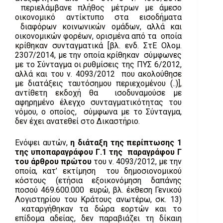
περιελάμβανε πλήθος μέτρων με άμεσο
οικονομικό αντίκτυπο στα εισοδήματα
διαφόρων κοινωνικών ομάδων, αλλά και
οικονομικών φορέων, ορισμένα από τα οποία
κρίθηκαν συνταγματικά [βλ. ενδ. ΣτΕ Ολομ.
2307/2014, με την οποία κρίθηκαν σύμφωνες
με το Σύνταγμα οι ρυθμίσεις της ΠΥΣ 6/2012,
αλλά και του ν. 4093/2012 που ακολούθησε
με διατάξεις ταυτόσημου περιεχομένου (..)],
αντίθετη εκδοχή θα ισοδυναμούσε με
αφηρημένο έλεγχο συνταγματικότητας του
νόμου, ο οποίος, σύμφωνα με το Σύνταγμα,
δεν έχει ανατεθεί στο Δικαστήριο.
Ενόψει αυτών,
η διάταξη της περίπτωσης 1
της υποπαραγράφου Γ.1 της παραγράφου Γ
του άρθρου πρώτου
του ν. 4093/2012, με την
οποία, κατ’ εκτίμηση του δημοσιονομικού
κόστους (ετήσια εξοικονόμηση δαπάνης
ποσού 469.600.000 ευρώ, βλ. έκθεση Γενικού
Λογιστηρίου του Κράτους ανωτέρω, σκ. 13)
καταργήθηκαν τα δώρα εορτών και το
επίδομα αδείας, δεν παραβιάζει τη δίκαιη