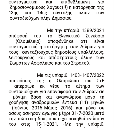
συνταγματική και επιβεβλημένη για
δημοσιονομικούς λόγους(!!) η κατάργηση της
13ης και 14ης σύνταξης όλων των
συνταξιούχων πλην Δημοσίου.
· Με την υπ’αριθ. 1389/2021
απόφασή του το Ελεγκτικό Συνέδριο
(Ολομέλεια) αποφάνθηκε ότι είναι
συνταγματική η κατάργηση των Δώρων για
τους συνταξιούχους δημοσίους υπαλλήλους,
λειτουργούς και απόστρατους όλων των
Σωμάτων Ασφαλείας και του Στρατού.
· Με τις υπ’αριθ. 1403-1407/2022
αποφάσεις της η Ολομέλεια του ΣτΕ
απέρριψε εκ νέου το αίτημα των
συνταξιούχων για επαναφορά των Δώρων σε
μόνιμη βάση και αναγνώρισε μόνο τη
χορήγηση αναδρομικών έντεκα (11) μηνών
(Ιούνιος 2015-Μάιος 2016) και μόνο σε
όσους άσκησαν αγωγές μέχρι 31-7-2020 μετά
την πιλοτική δίκη που είχε ασκηθεί ενώπιόν
του στις 15-1-2021. -Με την υπ’αριθ.