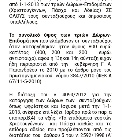
από 1-1-2013 των τριών Δώρων-Επιδομάτων
(Χριστουγέννων, Πάσχα και Αδείας) ΣΕ
ΟΛΟΥΣ τους συνταξιούχους και δημοσίους
υπαλλήλους.
Το
συνολικό ύψος των τριών Δώρων-
Επιδομάτων
που ελάμβαναν οι συνταξιούχοι
όταν καταργήθηκαν, ήταν ύψους 800 ευρώ
κατ’έτος (400, 200 και 200 ευρώ,
αντίστοιχα), αφού η 13ηκαι 14η σύνταξη είχαν
ήδη περιοριστεί από την κυβέρνηση Γ. Α.
Παπανδρέου το 2010 με το άρθρο μόνο του
πρωτομνημονιακού νόμου 3847/2010 (ΦΕΚ Α
67/11-5-2010).
Η διάταξη του ν. 4093/2012 για την
κατάργηση των Δώρων των συνταξιούχων,
όπως ψηφίστηκε και ίσχυσε μετά την 1-1-
2013, ανέφερε επί λέξει (άρθρο πρώτο παρ. α
υποπαρ.Β.4) τα εξής: «Τα επιδόματα εορτών
Χριστουγέννων και Πάσχα καθώς και το
επίδομα αδείας που προβλέπονται από τις
διατάξεις του άρθρου 5 του ν. 2592/1998 (Α’