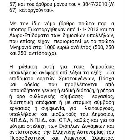
57) και του άρθρου μόνου του ν. 3847/2010 (Α’
67) καταργούνται».
Με τον ίδιο νόμο (άρθρο πρώτο παρ. α
υποπαρ.Γ) καταργήθηκαν από 1-1- 2013 και τα
Δώρα-Επιδόματα των δημοσίων υπαλλήλων,
που επίσης είχαν περιοριστεί με το πρώτο
Μνημόνιο στα 1.000 ευρώ ανά έτος (500, 250
και 250 αντίστοιχα).
Η ρύθμιση αυτή για τους δημοσίους
υπαλλήλους ανέφερε επί λέξει τα εξής: «Τα
επιδόματα εορτών Χριστουγέννων, Πάσχα
και αδείας, που προβλέπονται από
οποιαδήποτε γενική ή ειδική διάταξη, ή ρήτρα
ή όρο συλλογικής σύμβασης εργασίας,
διαιτητική απόφαση ή με ατομική σύμβαση
εργασίας ή συμφωνία, για λειτουργούς,
υπαλλήλους και μισθωτούς του Δημοσίου,
Ν.Π.Δ.Δ., Ν.Π.Ι.Δ., και Ο.Τ.Α., καθώς και για τα
μόνιμα στελέχη των Ενόπλων Δυνάμεων και
αντίστοιχους της Ελληνικής Αστυνομίας, του
Πυροσβεστικού και Λιμενικού Σώματος,