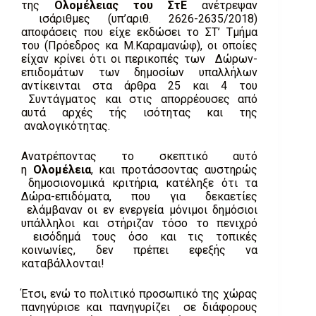
της
Ολομέλειας του ΣτΕ
ανέτρεψαν
ισάριθμες (υπ’αριθ. 2626-2635/2018)
αποφάσεις που είχε εκδώσει το ΣΤ’ Τμήμα
του (Πρόεδρος κα Μ.Καραμανώφ), οι οποίες
είχαν κρίνει ότι οι περικοπές των Δώρων-
επιδομάτων των δημοσίων υπαλλήλων
αντίκεινται στα άρθρα 25 και 4 του
Συντάγματος και στις απορρέουσες από
αυτά αρχές τής ισότητας και της
αναλογικότητας.
Ανατρέποντας το σκεπτικό αυτό
η
Ολομέλεια
, και προτάσσοντας αυστηρώς
δημοσιονομικά κριτήρια, κατέληξε ότι τα
Δώρα-επιδόματα, που για δεκαετίες
ελάμβαναν οι εν ενεργεία μόνιμοι δημόσιοι
υπάλληλοι και στήριζαν τόσο το πενιχρό
εισόδημά τους όσο και τις τοπικές
κοινωνίες, δεν πρέπει εφεξής να
καταβάλλονται!
Έτσι, ενώ το πολιτικό προσωπικό της χώρας
πανηγύρισε και πανηγυρίζει σε διάφορους