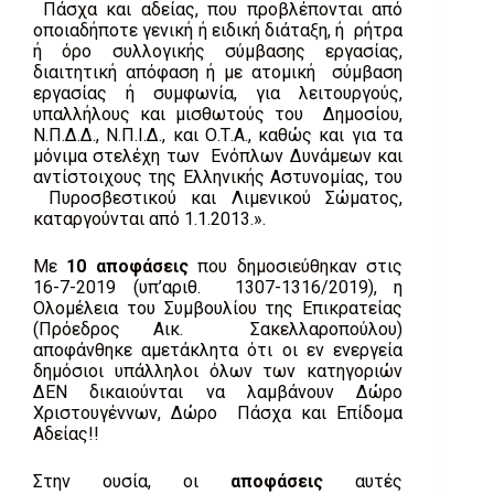
Πάσχα και αδείας, που προβλέπονται από
οποιαδήποτε γενική ή ειδική διάταξη, ή ρήτρα
ή όρο συλλογικής σύμβασης εργασίας,
διαιτητική απόφαση ή με ατομική σύμβαση
εργασίας ή συμφωνία, για λειτουργούς,
υπαλλήλους και μισθωτούς του Δημοσίου,
Ν.Π.Δ.Δ., Ν.Π.Ι.Δ., και Ο.Τ.Α., καθώς και για τα
μόνιμα στελέχη των Ενόπλων Δυνάμεων και
αντίστοιχους της Ελληνικής Αστυνομίας, του
Πυροσβεστικού και Λιμενικού Σώματος,
καταργούνται από 1.1.2013.».
Με
10 αποφάσεις
που δημοσιεύθηκαν στις
16-7-2019 (υπ’αριθ. 1307-1316/2019), η
Ολομέλεια του Συμβουλίου της Επικρατείας
(Πρόεδρος Αικ. Σακελλαροπούλου)
αποφάνθηκε αμετάκλητα ότι οι εν ενεργεία
δημόσιοι υπάλληλοι όλων των κατηγοριών
ΔΕΝ δικαιούνται να λαμβάνουν Δώρο
Χριστουγέννων, Δώρο Πάσχα και Επίδομα
Αδείας!!
Στην ουσία, οι
αποφάσεις
αυτές