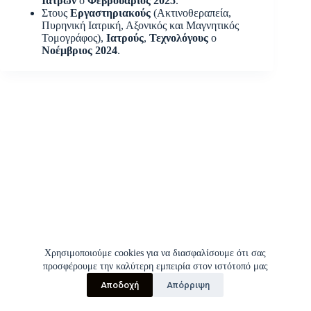
Ιατρών
ο
Φεβρουάριος 2025
.
Στους
Εργαστηριακούς
(Ακτινοθεραπεία,
Πυρηνική Ιατρική, Αξονικός και Μαγνητικός
Τομογράφος),
Ιατρούς
,
Τεχνολόγους
ο
Νοέμβριος 2024
.
Χρησιμοποιούμε cookies για να διασφαλίσουμε ότι σας
προσφέρουμε την καλύτερη εμπειρία στον ιστότοπό μας
Αποδοχή
Απόρριψη
Copyright © 2026 | Σύλλογος Εργαζομένων Π.Γ.Ν.Ι.