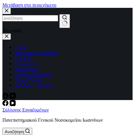
Μετάβαση στο περιεχόμενο
No results
Home
Διοικητικό Συμβούλιο
Ε.Υ.Α.Ε.
Επικοινωνία
Ψηφοφορίες
Πρακτικά Εκλογών
Τμήμα Zumba
Δ.Α.Κ.Ε. – Π.Γ.Ν.Ι.
Σύλλογος Εργαζομένων
Πανεπιστημιακού Γενικού Νοσοκομείου Ιωαννίνων
Αναζήτηση