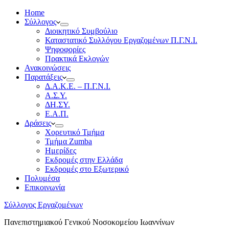
Home
Σύλλογος
Διοικητικό Συμβούλιο
Καταστατικό Συλλόγου Εργαζομένων Π.Γ.Ν.Ι.
Ψηφοφορίες
Πρακτικά Εκλογών
Ανακοινώσεις
Παρατάξεις
Δ.Α.Κ.Ε. – Π.Γ.Ν.Ι.
Α.Σ.Υ.
ΔΗ.ΣΥ.
Ε.Α.Π.
Δράσεις
Χορευτικό Τμήμα
Τμήμα Zumba
Ημερίδες
Εκδρομές στην Ελλάδα
Εκδρομές στο Εξωτερικό
Πολυμέσα
Επικοινωνία
Σύλλογος Εργαζομένων
Πανεπιστημιακού Γενικού Νοσοκομείου Ιωαννίνων