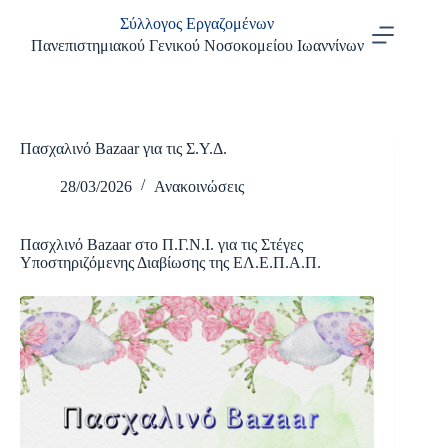
Μετάβαση
Σύλλογος Εργαζομένων
στο
περιεχόμενο
Πανεπιστημιακού Γενικού Νοσοκομείου Ιωαννίνων
Πασχαλινό Bazaar για τις Σ.Υ.Δ.
28/03/2026
Ανακοινώσεις
Πασχλινό Bazaar στο Π.Γ.Ν.Ι. για τις Στέγες
Υποστηριζόμενης Διαβίωσης της ΕΛ.Ε.Π.Α.Π.